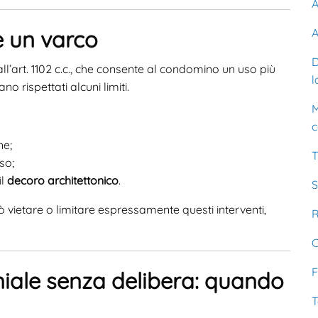
A
A
e un varco
D
ll’art. 1102 c.c., che consente al condomino un uso più
l
o rispettati alcuni limiti.
M
c
ne;
T
so;
il
decoro architettonico
.
S
 vietare o limitare espressamente questi interventi,
R
C
F
iale senza delibera: quando
T