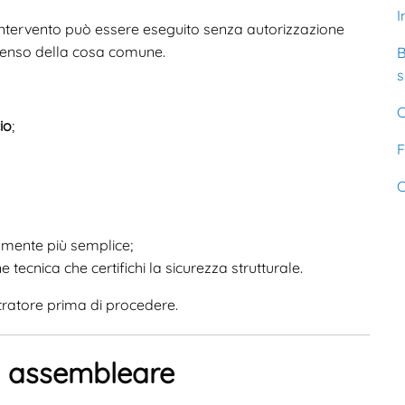
I
ntervento può essere eseguito senza autorizzazione
ntenso della cosa comune.
B
s
C
cio
;
F
C
lmente più semplice;
tecnica che certifichi la sicurezza strutturale.
tratore prima di procedere.
a assembleare