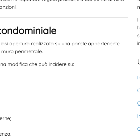
sanzioni.
n
I
condominiale
l
s
i
siasi apertura realizzata su una parete appartenente
l muro perimetrale.
 una modifica che può incidere su:
I
C
Q
I
erne;
G
enza.