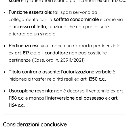
scale
e i pianerottoli restano parti comuni ex
art. 1117 c.c.
Funzione essenziale
: tali spazi servono da
collegamento con la
soffitta condominiale
e come via
d’
accesso al tetto
, funzione che non può essere
alterata da un singolo.
Pertinenza esclusa
: manca un rapporto pertinenziale
ex
art. 817 c.c.
e il
conduttore
non può costituire
pertinenze (Cass. ord. n. 20911/2021).
Titolo contrario assente
: l’
autorizzazione verbale
è
inidonea a trasferire diritti reali ex
art. 1350 c.c.
.
Usucapione respinta
: non è decorso il ventennio ex
art.
1158 c.c.
e manca l’
interversione del possesso
ex
art.
1164 c.c.
.
Considerazioni conclusive