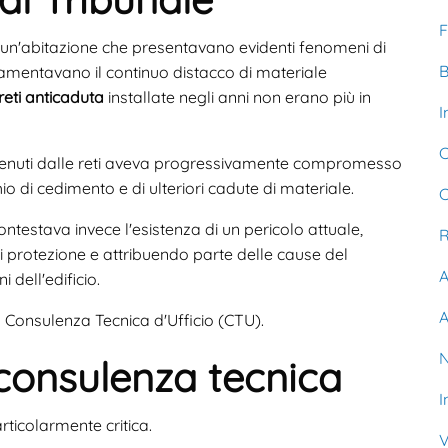
F
 un'abitazione che presentavano evidenti fenomeni di
B
lamentavano il continuo distacco di materiale
reti anticaduta
installate negli anni non erano più in
I
C
trattenuti dalle reti aveva progressivamente compromesso
io di cedimento e di ulteriori cadute di materiale.
C
testava invece l'esistenza di un pericolo attuale,
R
 protezione e attribuendo parte delle cause del
A
 dell'edificio.
A
na Consulenza Tecnica d'Ufficio (CTU).
N
consulenza tecnica
I
ticolarmente critica.
V