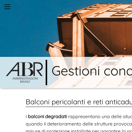
Gestioni cond
Balconi pericolanti e reti antica
I
balconi degradati
rappresentano una delle situazi
quando il deterioramento delle strutture provoca i
misure di protezione installate per garantire la si