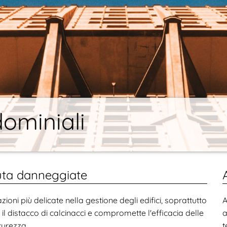
ominiali
duta danneggiate
oni più delicate nella gestione degli edifici, soprattutto
A
l distacco di calcinacci e compromette l'efficacia delle
a
curezza.
t