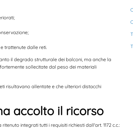
C
iorati;
C
conservazione;
T
T
e trattenute dalle reti.
nto il degrado strutturale dei balconi, ma anche la
à fortemente sollecitate dal peso dei materiali
eti risultavano allentate e che ulteriori distacchi
ha accolto il ricorso
enuto integrati tutti i requisiti richiesti dall'art. 1172 c.c.: