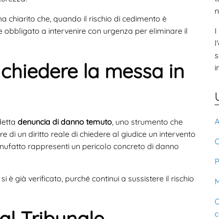
n
a chiarito che, quando il rischio di cedimento è
e obbligato a intervenire con urgenza per eliminare il
I
l
s
chiedere la messa in
i
A
ddetta
denuncia di danno temuto
, uno strumento che
e di un diritto reale di chiedere al giudice un intervento
C
ufatto rappresenti un pericolo concreto di danno
P
 è già verificato, purché continui a sussistere il rischio
M
C
al Tribunale
c