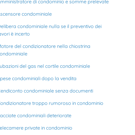
mministratore di condominio e somme prelevate
scensore condominiale
elibera condominiale nulla se il preventivo dei
avori è incerto
otore del condizionatore nella chiostrina
ondominiale
ubazioni del gas nel cortile condominiale
pese condominiali dopo la vendita
endiconto condominiale senza documenti
ondizionatore troppo rumoroso in condominio
acciate condominiali deteriorate
elecamere private in condominio