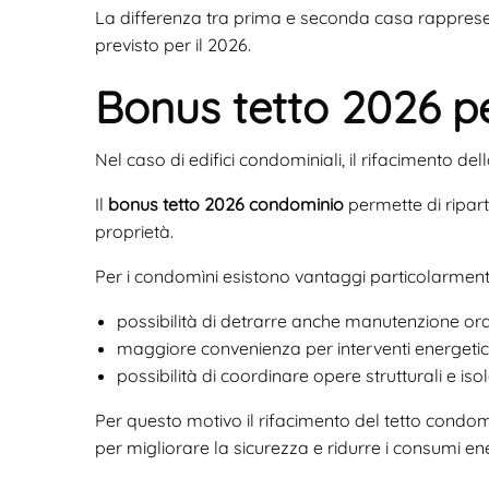
La differenza tra prima e seconda casa rappresent
previsto per il 2026.
Bonus tetto 2026 pe
Nel caso di edifici condominiali, il rifacimento del
Il
bonus tetto 2026 condominio
permette di riparti
proprietà.
Per i condomìni esistono vantaggi particolarmente
possibilità di detrarre anche manutenzione ord
maggiore convenienza per interventi energetici
possibilità di coordinare opere strutturali e is
Per questo motivo il rifacimento del tetto cond
per migliorare la sicurezza e ridurre i consumi ener