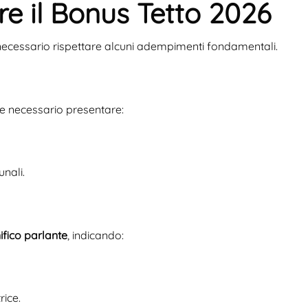
re il Bonus Tetto 2026
necessario rispettare alcuni adempimenti fondamentali.
re necessario presentare:
nali.
ifico parlante
, indicando:
rice.