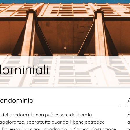
ominiali
 condominio
e del condominio non può essere deliberata
A
ggioranza, soprattutto quando il bene potrebbe
a
. È questo il principio ribadito dalla Corte di Cassazione
t