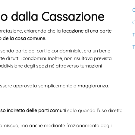
C
ato dalla Cassazione
C
pretazione, chiarendo che la
locazione di una parte
T
to della cosa comune
.
T
ssendo parte del cortile condominiale, era un bene
e di tutti i condomini. Inoltre, non risultava prevista
ddivisione degli spazi né attraverso turnazioni
a essere approvata semplicemente a maggioranza.
so indiretto delle parti comuni
solo quando l’uso diretto
promiscuo, ma anche mediante frazionamento degli