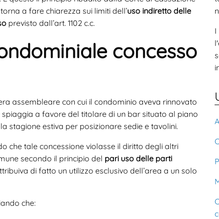
rna a fare chiarezza sui limiti dell’
uso indiretto delle
n
so
previsto dall’art. 1102 c.c.
I
l
 condominiale concesso
s
i
era assembleare con cui il condominio aveva rinnovato
spiaggia a favore del titolare di un bar situato al piano
A
e la stagione estiva per posizionare sedie e tavolini.
C
he tale concessione violasse il diritto degli altri
omune secondo il principio del
pari uso delle parti
P
attribuiva di fatto un utilizzo esclusivo dell’area a un solo
M
C
ziando che:
c