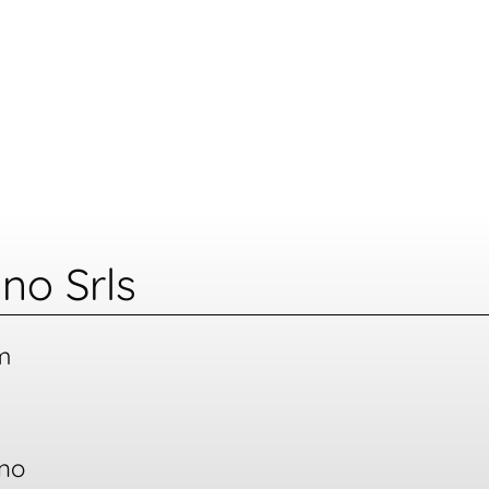
no Srls
m
ano