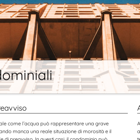
ominiali
reavviso
ziale come l’acqua può rappresentare una grave
A
quando manca una reale situazione di morosità e il
a
di preavviso. In questi casi, il condominio può
t