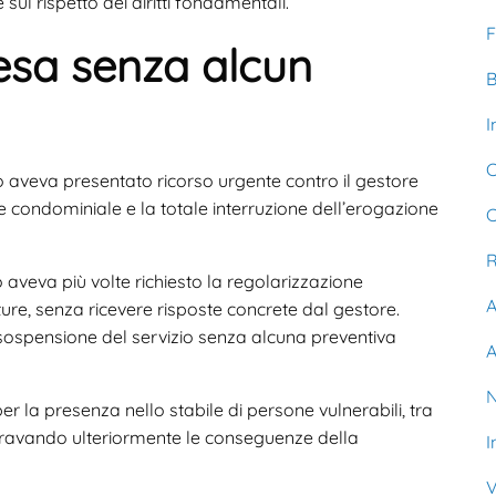
sul rispetto dei diritti fondamentali.
F
esa senza alcun
B
I
C
 aveva presentato ricorso urgente contro il gestore
e condominiale e la totale interruzione dell’erogazione
C
R
aveva più volte richiesto la regolarizzazione
A
ture, senza ricevere risposte concrete dal gestore.
sospensione del servizio senza alcuna preventiva
A
N
er la presenza nello stabile di persone vulnerabili, tra
ggravando ulteriormente le conseguenze della
I
V