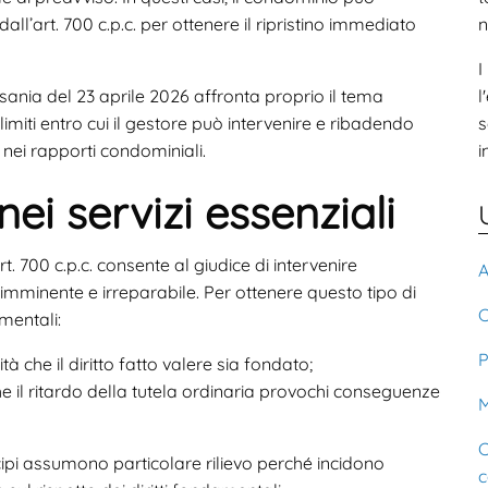
all’art. 700 c.p.c. per ottenere il ripristino immediato
n
I
ania del 23 aprile 2026 affronta proprio il tema
l
 limiti entro cui il gestore può intervenire e ribadendo
s
i nei rapporti condominiali.
i
nei servizi essenziali
. 700 c.p.c. consente al giudice di intervenire
A
imminente e irreparabile. Per ottenere questo tipo di
C
mentali:
P
tà che il diritto fatto valere sia fondato;
che il ritardo della tutela ordinaria provochi conseguenze
M
C
incipi assumono particolare rilievo perché incidono
c