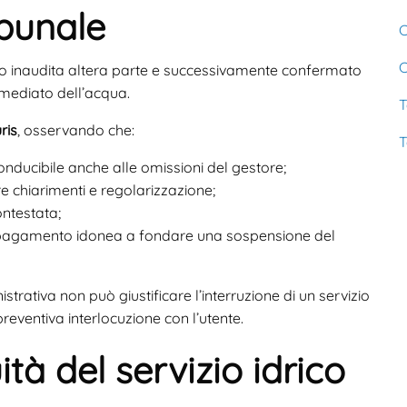
ibunale
C
C
so inaudita altera parte e successivamente confermato
immediato dell’acqua.
T
ris
, osservando che:
T
conducibile anche alle omissioni del gestore;
e chiarimenti e regolarizzazione;
ntestata;
i pagamento idonea a fondare una sospensione del
strativa non può giustificare l’interruzione di un servizio
eventiva interlocuzione con l’utente.
uità del servizio idrico